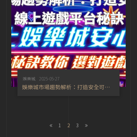
娛樂城
2025-05-27
娛樂城市場趨勢解析：打造安全可信
的線上遊戲平台秘訣
1
2
3