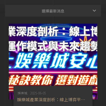
全部消息
選擇最新消息
娛樂城
世界盃
娛樂城
2025-06-05
娛樂城產業深度剖析：線上博弈平台