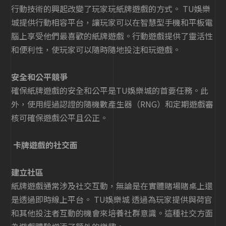
行動技術的興起改變了玩家玩紙牌遊戲的方式。 TU娛樂
城提供行動相容平台，讓玩家可以在智慧型手機和平板電
腦上享受他們最喜歡的紙牌遊戲。行動遊戲提供了靈活性
和便利性，使玩家可以隨時隨地投注和玩遊戲。
安全和公平競爭
確保紙牌遊戲的安全和公平是TU娛樂城的首要任務。此
外，使用經過認證的隨機數產生器（RNG）和定期遊戲審
核可確保遊戲公平且公正。
卡牌遊戲的社交面
建立社區
紙牌遊戲通常涉及社交互動，無論是在實體賭場賭桌上還
是透過即時線上平台。 TU娛樂城 透過為玩家提供與荷官
和其他投注者互動的機會來培養社群意識。這種社交方面