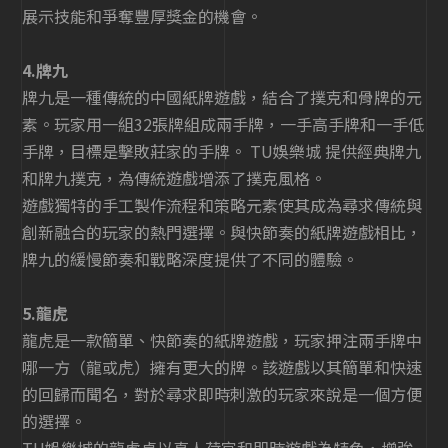
錢機會99%！
展示技能和爭奪豐厚獎金的機會。
線上德州撲克賺錢推薦平台及資格限制解析TU娛
4.牌九
樂城
牌九是一種傳統的中國紙牌遊戲，結合了撲克和骨牌的元
TU娛樂城運彩平手盤攻略：輕鬆掌握計算技巧與
素。玩家用一組32張牌組成兩手牌，一手高手牌和一手低
策略
手牌，目標是擊敗莊家的手牌。 TU娛樂城 提供經典牌九
和牌九撲克，為傳統遊戲增添了撲克風格。
遊戲獨特的手工製作流程和策略元素使其成為尋求傳統與
創新融合的玩家的熱門選擇。與快節奏的紙牌遊戲相比，
牌九的緩慢節奏和戰略深度提供了不同的體驗。
5.龍虎
龍虎是一款簡單、快節奏的紙牌遊戲，玩家押注兩手牌中
哪一方（龍或虎）擁有更大的牌。該遊戲以其簡單和快速
的回​​歸而聞名，對於尋求即時刺激的玩家來說是一個方便
的選擇。