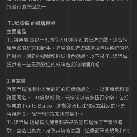
探索 TU娛樂城 點的獨特專業遊戲：綜合指南
持流行的原因之一。
利潤最大化：TU娛樂城 的高階投注技巧
玩 TU娛樂城 老虎機時如何管理資金
如何在 TU娛樂城 玩彩票遊戲
TU娛樂城 的紙牌遊戲
比較 TU娛樂城 點的電子遊戲與真人荷官遊戲：哪
滾球盤投注策略：掌握 TU娛樂城 的現場投注
主要產品
一個適合您？
TU娛樂城 提供一系列令人印象深刻的紙牌遊戲，適合經
GR遊戲的演變：TU娛樂城處從經典到現代
隨時了解狀況的重要性：如何不錯過 TU娛樂城 促
驗豐富的玩家和新手。賭場的紙牌遊戲選擇包括傳統的熱
銷活動
如何以 TU娛樂城 即時同時投注多場比賽
門遊戲、創新的遊戲和區域特色遊戲。以下是 TU娛樂城
提供的一些最受歡迎的紙牌遊戲的詳細介紹：
TU娛樂城 骰寶獲勝的最佳策略
真人荷官 vs. RNG 桌上遊戲：TU娛樂城 哪個比較
好？
TU娛樂城 是玩花旗骰的最佳時間
1.百家樂
如何在 TU娛樂城 點玩三張牌撲克和加勒比梭哈撲
如何在 TU娛樂城 的 GR 遊戲中最大化您的獎金
百家樂是賭場中最受歡迎的紙牌遊戲之一，以其簡單和優
克並下注
雅而聞名。 TU娛樂城 點，玩家可以玩多種百家樂，包括
了解加勒比海梭哈撲克 TU娛樂城 的莊家優勢
在 TU娛樂城 點最大化您在真人荷官撲克遊戲中的
經典的 Punto Banco。遊戲涉及投注閒家或莊家的牌是
30秒搞懂棒球運彩玩法與TU娛樂城畫單技巧 
獎金
否接近 9，而所需的玩家決策最少。
TU娛樂城 透過真人荷官和高品質圖形增強了百家樂體
探索TU娛樂城桌上遊戲的歷史與演變
驗，營造出真實、身臨其境的氛圍。遊戲簡單的規則和快
TU娛樂城 最受歡迎的 10 款電子遊戲