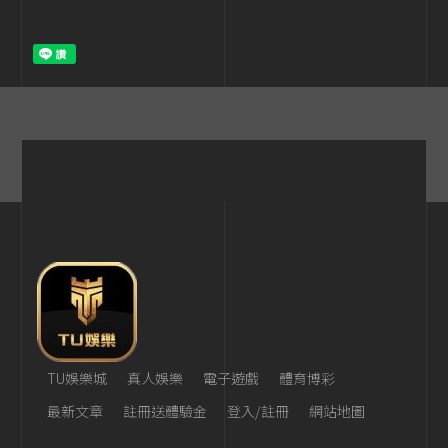
TU娛樂城
真人娛樂
電子遊戲
體育博彩
最新文章
註冊送體驗金
登入/註冊
網站地圖