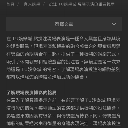
投注 TU娛樂城 現場表演的重要提示
首頁
⁠真人娛樂
全部文章
選擇文章
TU娛樂城：真人百家樂遊戲規則、錯誤及策略指
南
⁠真人娛樂
在 TU娛樂城 點投注現場表演是一種令人興奮且身臨其境
【TU娛樂城】5個電子遊戲新手必學的老虎機入門
金河娛樂城是網路遊戲值得信賴的合作夥伴
的娛樂體驗。現場表演和博彩的融合將舞台的興奮感與潛
技巧
電子遊戲
在獎勵的預期結合在一起，提供了一種獨特的娛樂形式，
體育博彩指南：理解讓分和不讓分的區別，以及投
TU娛樂城 投注獲勝的最佳方式
戰神賽特老虎機介紹：戰神賽特好玩嗎？2024老虎
吸引了休閒觀眾和經驗豐富的投注者。無論您是第一次來
注建議｜TU娛樂城
⁠體育博彩
加勒比海梭哈撲克 TU娛樂城 詳情
機排名出爐！
一路發紅包週週送
訪還是 TU娛樂城 的常客，了解現場表演投注的細微差別
TU娛樂城 辦理提款流程：綜合指南
都可以增強您的體驗並增加成功的機會。
TU娛樂城視訊撲克：傳統撲克與老虎機機制的融
金雞報喜老虎機遊戲內容介紹-RSG老虎機
最新文章
TU娛樂城3星彩第113000292期開獎結果出爐！趕
探索 TU娛樂城 點棒球博彩市場的多樣性
合
兩人麻將：上PM棋牌讓你快速的贏分及開啟新
快查詢，看看是否中獎，幸運之神可能就在您身邊
TU娛樂城
了解現場表演博彩的格局
看看最熱門的 TU娛樂城 投注運動項目
TU娛樂城 特別活動與錦標賽：將遊戲提升到新高
局！
在深入了解具體提示之前，有必要了解 TU娛樂城 現場表
21點在TU娛樂城：經典與創新相結合的刺激博弈
度
了解 TU娛樂城 時不同類型的運動投注
TU娛樂城-媽祖電子老虎機遊戲內容解析
演博彩的情況。每種類型的表演都提供獨特的投注機會，
遊戲
TU娛樂城 撲克變體：綜合指南
TU娛樂城 國際體育賽事投注綜合指南
影響結果的因素有很多。與傳統體育博彩不同，傳統體育
KE電競介紹｜AVIA泛亞電競改名KE電競，持續創
TU娛樂城：震撼全網「降落」風靡，九天玄女本
博彩的結果通常由可衡量的身體表現決定，現場表演投注
在TU娛樂城中探索彩票和賓果作為機會遊戲和社
新，電競就選KE
尊模仿引爆潮流