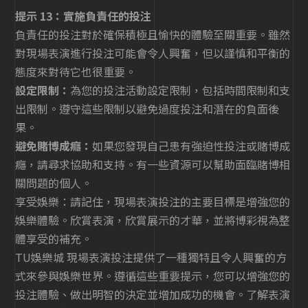
提示 13：實施負責任的投注
負責任的投注對於確保積極且愉快的體驗至關重要。雖然
對現場表演進行投注可能會令人興奮，但以謹慎和平衡的
態度來對待它也很重要。
設定限制：
為您的投注活動設定限制，包括時間限制和支
出限制。遵守這些限制以避免過度投注和潛在的負面後
果。
避免賭博成癮：
如果您發現自己患有強迫性投注或賭博成
癮，請尋求協助和支持。有一些資源可以幫助面臨賭博相
關問題的個人。
享受娛樂：請記住，現場表演投注的主要目標是增強您的
娛樂體驗。欣賞表演，欣賞展示的才華，並將博彩視為整
體享受的補充。
TU娛樂城 現場表演投注提供了一種獨特且令人興奮的方
式來參與娛樂世界。遵循這些重要提示，您可以增強您的
投注體驗、做出明智的決定並增加成功的機會。了解表演