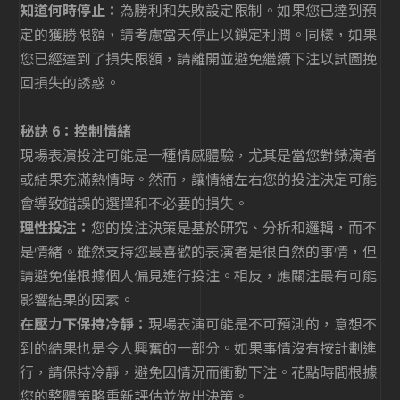
知道何時停止：
為勝利和失敗設定限制。如果您已達到預
定的獲勝限額，請考慮當天停止以鎖定利潤。同樣，如果
您已經達到了損失限額，請離開並避免繼續下注以試圖挽
回損失的誘惑。
秘訣 6：控制情緒
現場表演投注可能是一種情感體驗，尤其是當您對錶演者
或結果充滿熱情時。然而，讓情緒左右您的投注決定可能
會導致錯誤的選擇和不必要的損失。
理性投注：
您的投注決策是基於研究、分析和邏輯，而不
是情緒。雖然支持您最喜歡的表演者是很自然的事情，但
請避免僅根據個人偏見進行投注。相反，應關注最有可能
影響結果的因素。
在壓力下保持冷靜：
現場表演可能是不可預測的，意想不
到的結果也是令人興奮的一部分。如果事情沒有按計劃進
行，請保持冷靜，避免因情況而衝動下注。花點時間根據
您的整體策略重新評估並做出決策。