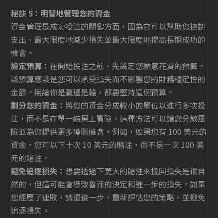
秘訣 5：明智地管理您的資金
資金管理是成功投注的關鍵方面，因為它可以幫助您控制
支出、最大限度地減少損失並最大限度地提高長期成功的
機會。
設定預算：
在開始投注之前，先設定您願意花費的預算。
該預算應該是您可以承受損失而不影響您的財務穩定性的
金額。無論你是贏還是輸，都要堅持這個預算。
劃分您的資金：
將您的資金分成較小的單位以進行多次投
注，而不是在單一結果上冒險。這種方法可以讓您分散風
險並為您提供更多獲勝機會。例如，如果您有 100 美元的
資金，您可以下十次 10 美元的賭注，而不是一次 100 美
元的賭注。
避免追逐損失：
想要透過下更大的賭注來挽回損失是很自
然的，但這可能會導致魯莽的決定和進一步的損失。如果
您經歷了連敗，請退後一步，重新評估您的策略，並避免
追逐損失。