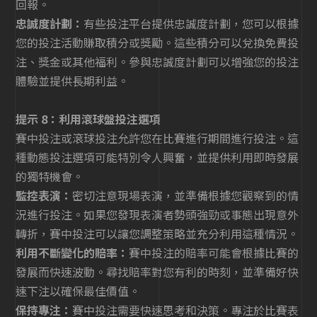
回報。
忠誠度計劃：
有些投注平台提供忠誠度計劃，您可以根據
您的投注活動賺取積分或獎勵。這些積分可以兌換免費投
注、獎金或其他福利。參與忠誠度計劃可以增強您的投注
體驗並提供長期利益。
提示 8：利用滾球盤投注選項
賽中投注或滾球投注允許您在比賽進行期間進行投注。這
種動態投注選項可能特別令人興奮，並提供利用即時發展
的獨特機會。
監控表演：
密切注意現場表演，並準備根據您觀察到的情
況進行投注。如果您發現表演者勢頭強勁或事態出現意外
轉折，賽中投注可以讓您調整策略並充分利用這種情況。
利用不斷變化的賠率：
賽中投注的賠率可能會根據比賽的
發展而快速波動。尋找賠率對您有利的時刻，並準備好快
速下注以確保最佳價值。
保持專注：
賽中投注需要快速思考和決策。專注於比賽表