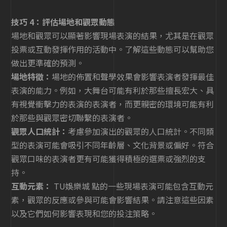
線上德州撲克賺錢推薦平台及資格限制解析TU娛
技巧 4：評估場地和觀眾動態
樂城
場地和觀眾可以顯著影響現場表演的結果，尤其是在觀眾
TU娛樂城運彩平手盤攻略：輕鬆掌握計算技巧與
投票或互動發揮作用的活動中。了解這些動態可以幫助您
策略
做出更準確的預測。
場地特徵：
場地的佈置和聲學效果會影響表演者發揮最佳
表演的能力。例如，大舞台可能有利於那些擅長宏大、具
有視覺衝擊力的表演的表演者，而更親密的環境可能有利
於那些與觀眾密切聯繫的表演者。
觀眾人口統計：
考慮參加演出的觀眾的人口統計。不同類
型的表演可能會吸引不同年齡層、文化背景或偏好。符合
觀眾口味的表演者更有可能獲得積極的選票或強烈的支
持。
互動元素：
TU娛樂城 點的一些現場表演可能包含互動元
素，觀眾的反應或參與可能會影響結果。請注意這些因素
以及它們如何影響表現和您的投注策略。