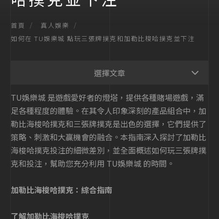
首頁
⁠真人娛樂
如何在 TU娛樂城 點玩三張牌撲克和加勒比梭哈撲克並下注
全部文章
選擇文章
TU娛樂城：真人百家樂遊戲規則、錯誤及策略指
南
⁠真人娛樂
TU娛樂城 是遊戲愛好者的燈塔，提供各種賭場遊戲，滿
【TU娛樂城】5個電子遊戲新手必學的老虎機入門
金河娛樂城是網路遊戲值得信賴的合作夥伴
足各種程度的體驗。在其令人印象深刻的產品組合中，加
技巧
電子遊戲
勒比海梭哈撲克和三張牌撲克是出色的選擇，它們提供了
體育博彩指南：理解讓分和不讓分的區別，以及投
TU娛樂城 投注獲勝的最佳方式
戰神賽特老虎機介紹：戰神賽特好玩嗎？2024老虎
策略、刺激和大贏機會的融合。本指南深入探討了加勒比
注建議｜TU娛樂城
⁠體育博彩
加勒比海梭哈撲克 TU娛樂城 詳情
機排名出爐！
一路發紅包週週送
海梭哈撲克投注的細微差別，並全面概述如何玩三張牌撲
TU娛樂城 辦理提款流程：綜合指南
克和投注，幫助您充分利用 TU娛樂城 的時間。
TU娛樂城視訊撲克：傳統撲克與老虎機機制的融
金雞報喜老虎機遊戲內容介紹-RSG老虎機
最新文章
TU娛樂城3星彩第113000292期開獎結果出爐！趕
探索 TU娛樂城 點棒球博彩市場的多樣性
合
兩人麻將：上PM棋牌讓你快速的贏分及開啟新
快查詢，看看是否中獎，幸運之神可能就在您身邊
TU娛樂城
加勒比海梭哈撲克：綜合指南
看看最熱門的 TU娛樂城 投注運動項目
TU娛樂城 特別活動與錦標賽：將遊戲提升到新高
局！
21點在TU娛樂城：經典與創新相結合的刺激博弈
度
了解 TU娛樂城 時不同類型的運動投注
TU娛樂城-媽祖電子老虎機遊戲內容解析
了解加勒比海梭哈撲克
遊戲