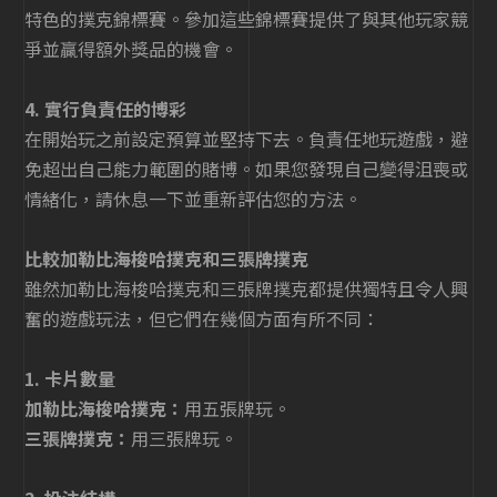
特色的撲克錦標賽。參加這些錦標賽提供了與其他玩家競
爭並贏得額外獎品的機會。
4. 實行負責任的博彩
在開始玩之前設定預算並堅持下去。負責任地玩遊戲，避
免超出自己能力範圍的賭博。如果您發現自己變得沮喪或
情緒化，請休息一下並重新評估您的方法。
比較加勒比海梭哈撲克和三張牌撲克
雖然加勒比海梭哈撲克和三張牌撲克都提供獨特且令人興
奮的遊戲玩法，但它們在幾個方面有所不同：
1. 卡片數量
加勒比海梭哈撲克：
用五張牌玩。
三張牌撲克：
用三張牌玩。