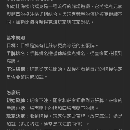
TU娛樂城 撲克變體：綜合指南
TU娛樂城 國際體育賽事投注綜合指南
加勒比海梭哈撲克是一種流行的賭場遊戲，它將撲克元素
KE電競介紹｜AVIA泛亞電競改名KE電競，持續創
TU娛樂城：震撼全網「降落」風靡，九天玄女本
與簡單的投注格式相結合。與玩家競爭的傳統撲克遊戲不
在TU娛樂城中探索彩票和賓果作為機會遊戲和社
新，電競就選KE
尊模仿引爆潮流
同，加勒比海梭哈撲克讓玩家與莊家對抗。
區遊戲
OB亞博捕魚機遊戲教學，1分鐘完整影片教學捕魚
TU娛樂城RSG捕魚機遊戲推薦：免費試玩海霸王！
TU娛樂城 點紙牌遊戲投注的刺激：綜合指南
遊戲如何投注!
基本規則
TU娛樂城聚寶財神老虎機攻略：挑戰76800倍高爆
掌握 TU娛樂城 中的 濕婆傳說試玩：贏錢的技巧與
2024年全新BNG電子遊戲 – 金幣狂潮：雷霆，三
目標：
目標是擁有比莊家更高等級的五張牌。
分
訣竅
種倍數驚喜等你來挑戰！｜TU娛樂城
手牌排名：
手牌排名遵循傳統撲克排名，從皇家同花順到
TU娛樂城【線上賭博技巧】9個提升勝率的實用技
高牌。
TU娛樂城：深入探討其使用者友善介面
簡易入門的娛樂城電子遊戲：技巧與攻略摘要｜
巧
下注結構：
玩家從底注開始，然後在看到自己的牌後決定
TU娛樂城
為什麼要在 TU娛樂城 點玩紙牌遊戲？
大樂透完全指南：簡單教學與快速入門技巧 | TU娛
是否要棄牌或加註。
TU娛樂城：行動相容性與行動遊戲的未來
樂城
最大化您的遊戲體驗：TU娛樂城 的促銷和獎金
怎麼玩
在 TU娛樂城 濕婆傳說試玩 獲勝的提示和技巧
TU娛樂城「搶紅包-手氣最佳」玩法詳解：規則與
TU娛樂城 有效資金管理的基本建議
初始發牌：
玩家下注，閒家和莊家都收到五張牌。莊家的
策略
TU娛樂城 虛擬體育博彩：綜合指南
投注 TU娛樂城 現場表演的重要提示
手牌包括一張面朝上的牌和四張面朝下的牌。
博彩技術的未來：ZG電子插件如何在TU娛樂城引
玩家決定：
收到牌後，玩家決定要棄牌（放棄底注）還是
掌握 TU娛樂城 桌上遊戲的勝利策略
領潮流
加註（追加賭注，通常是底注的兩倍）。
輪盤：TU娛樂城 的命運之輪